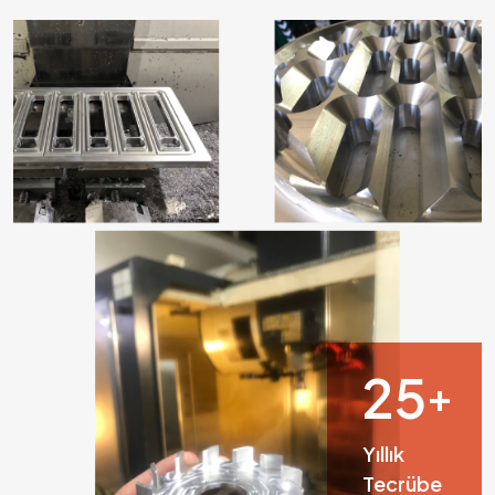
28
+
Yıllık
Tecrübe